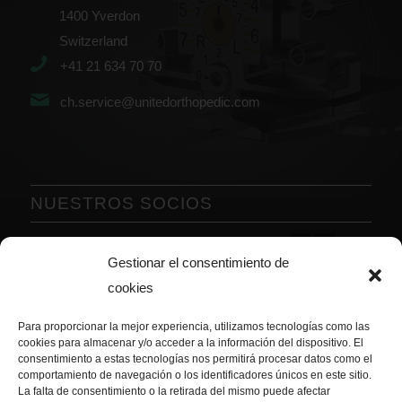
1400 Yverdon
Switzerland
+41 21 634 70 70
ch.service@unitedorthopedic.com
NUESTROS SOCIOS
Anterior
Posterior
Gestionar el consentimiento de
cookies
Para proporcionar la mejor experiencia, utilizamos tecnologías como las
cookies para almacenar y/o acceder a la información del dispositivo. El
consentimiento a estas tecnologías nos permitirá procesar datos como el
comportamiento de navegación o los identificadores únicos en este sitio.
La falta de consentimiento o la retirada del mismo puede afectar