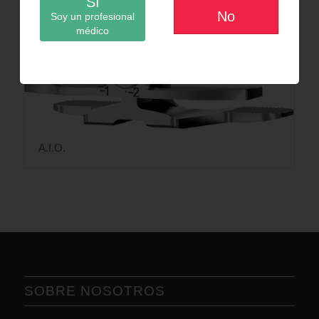
Sí
No
Soy un profesional
médico
A.I.O.
SOBRE NOSOTROS