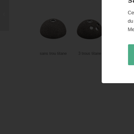
Ce
U2 Revision Hip Stem
du
Me
sans trou titane
3 trous titane
3 trous tita
HAP