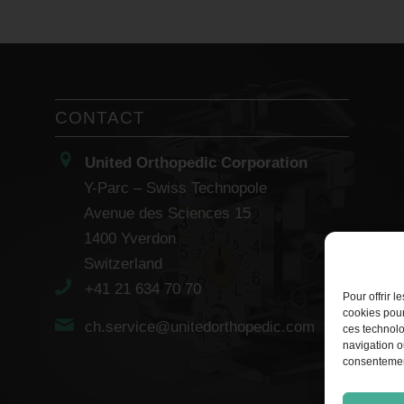
CONTACT
United Orthopedic Corporation
Y-Parc – Swiss Technopole
Avenue des Sciences 15
1400 Yverdon
Switzerland
+41 21 634 70 70
Pour offrir 
cookies pour
ch.service@unitedorthopedic.com
ces technolo
navigation ou
consentement