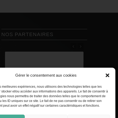
NOS PARTENAIRES
Précédent
Suivant
Gérer le consentement aux cookies
les meilleures expériences, nous utilisons des technologies telles que les
 stocker et/ou accéder aux informations des appareils. Le fait de consentir à
gies nous permettra de traiter des données telles que le comportement de
 les ID uniques sur ce site. Le fait de ne pas consentir ou de retirer son
 peut avoir un effet négatif sur certaines caractéristiques et fonctions.