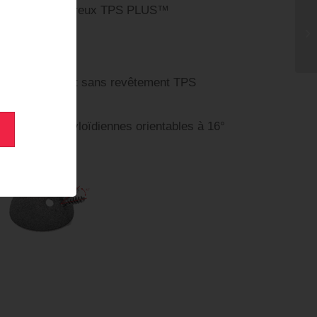
ec revêtement poreux TPS PLUS™
s
ou sans trou
et sans HAP
-trous (press-fit sans revêtement TPS
par des vis cotyloïdiennes orientables à 16°