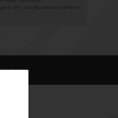
 la fixation secondaire.
ue et XPE sont disponibles en différents
TRUMENTATION
iment