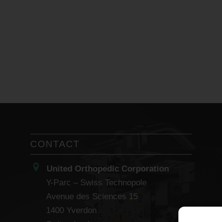
CONTACT
United Orthopedic Corporation
Y-Parc – Swiss Technopole
Avenue des Sciences 15
1400 Yverdon