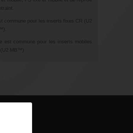
traint.
est commune pour les inserts fixes CR (U2
™).
le est commune pour les inserts mobiles
 (U2 MB™)
ROTULES