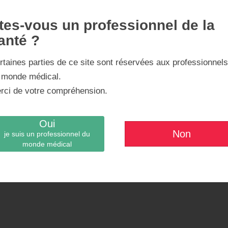
tes-vous un professionnel de la
anté ?
rtaines parties de ce site sont réservées aux professionnel
téro-Stabilisée à plateau rotatoire avec un insert PS rota
 monde médical.
rci de votre compréhension.
vec une gorge trochléenne «patella friendly » favorisant flex
Oui
Non
je suis un professionnel du
monde médical