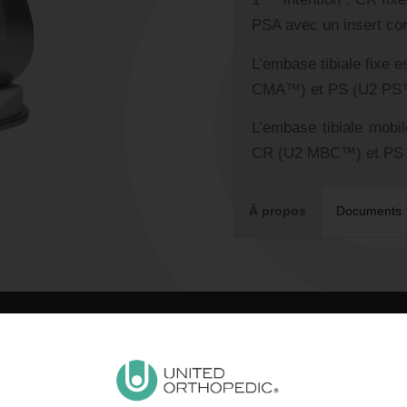
PSA avec un insert con
L’embase tibiale fixe 
CMA™) et PS (U2 PS
L’embase tibiale mobi
CR (U2 MBC™) et PS
À propos
Documents
INSERT
TIBIA
ROTATOIRE
FÉMUR PS
ROTATOIRE
PS
ON