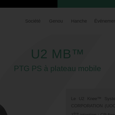
Société
Genou
Hanche
Événemen
U2 MB™
PTG PS à plateau mobile
Le U2 Knee™ Syst
CORPORATION (UOC),
ère
1
intention : CR fixe