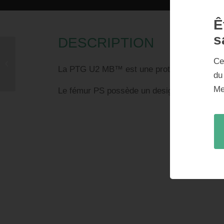
Ê
s
DESCRIPTION
Ce
U2 PS
La PTG U2 MB™ est une prothèse fémorale Pos
du
Me
Le fémur PS possède un design multi rayons a