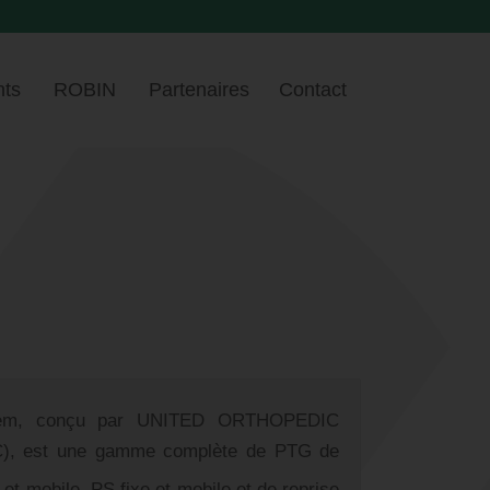
ts
ROBIN
Partenaires
Contact
em, conçu par UNITED ORTHOPEDIC
 est une gamme complète de PTG de
 et mobile, PS fixe et mobile et de reprise