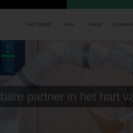
Het Bedrijf
Knie
Heup
Evenem
are partner in het hart va