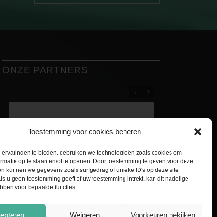
ONZE PARTNERS
Vorige
Volgende
Toestemming voor cookies beheren
 ervaringen te bieden, gebruiken we technologieën zoals cookies om
rmatie op te slaan en/of te openen. Door toestemming te geven voor deze
ën kunnen we gegevens zoals surfgedrag of unieke ID's op deze site
ls u geen toestemming geeft of uw toestemming intrekt, kan dit nadelige
bben voor bepaalde functies.
epteren
Weigeren
Voorkeuren bekijken