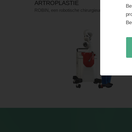
ARTROPLASTIE
Be
ROBIN, een robotische chirurgieuniteit
pr
Be