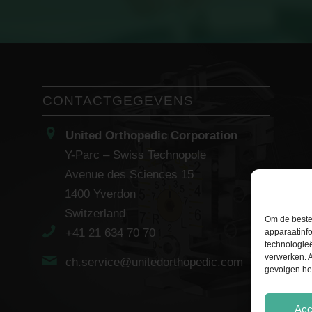
CONTACTGEGEVENS
United Orthopedic Corporation
Y-Parc – Swiss Technopole
Avenue des Sciences 15
1400 Yverdon
Switzerland
Om de beste
+41 21 634 70 70
apparaatinfo
technologie
verwerken. A
ch.service@unitedorthopedic.com
gevolgen he
Acc