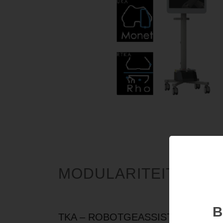
MODULARITEIT VAN D
B
TKA – ROBOTGEASSISTEERDE TO