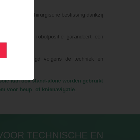
TIE
e
e stap en elke chirurgische beslissing dankzij
atie.
e patiënt- en robotpositie garandeert een
tie.
leid én beveiligd volgens de techniek en
ole kan ook stand-alone worden gebruikt
em voor heup- of knienavigatie.
VOOR TECHNISCHE EN