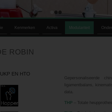
1
2
3
ie
Kenmerken
Activa
Modulariteit
Onder
DE ROBIN
 UKP EN HTO
Gepersonaliseerde chi
ligamentbalans, kinemati
data.
THP
– Totale heupprothe