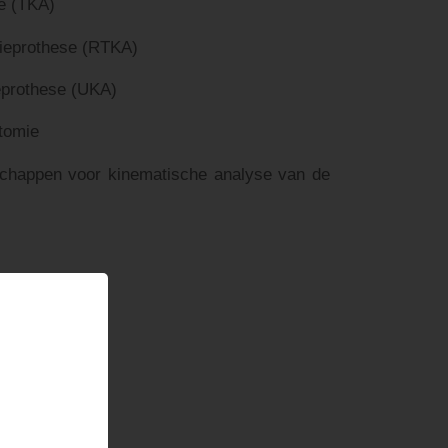
e (TKA)
nieprothese (RTKA)
eprothese (UKA)
otomie
happen voor kinematische analyse van de