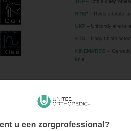
TKP
– Totale knieprothes
RTKP
– Revisie‐totale k
UKP
– Unicondylaire kni
HTO
– Hoog-tibiale oste
KINEMATICS
– Gereedsc
knie
E NAVIGATIE
ent u een zorgprofessional?
TALE KNIE-