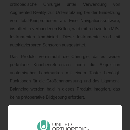
orthopädische Chirurgie unter Verwendung von
Augmented Reality zur Unterstützung bei der Einsetzung
von Total-Knieprothesen an. Eine Navigationssoftware,
installiert in verbundenen Brillen, wird mit reduzierten MIS-
Instrumenten kombiniert. Diese Instrumente sind mit
autoklavierbaren Sensoren ausgestattet.
Das Produkt vereinfacht die Chirurgie, da es weder
perkutane Knochenreferenzen noch die Akquisition
anatomischer Landmarken mit einem Taster benötigt.
Funktionen für die Größenanpassung und das Ligament-
Balancing werden bald in dieses Produkt integriert, das
keine präoperative Bildgebung erfordert.