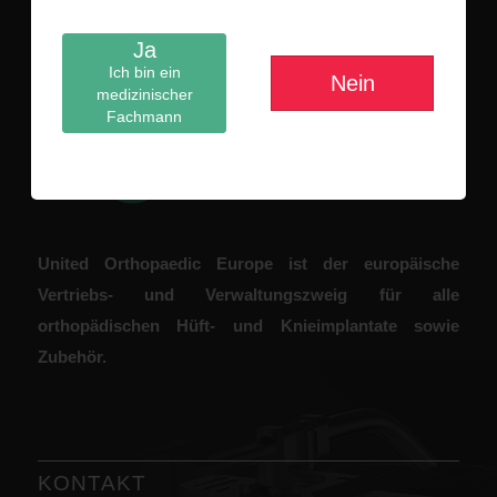
Ja
ÜBER UNS
Ich bin ein
Nein
medizinischer
Fachmann
United Orthopaedic Europe ist der europäische
Vertriebs- und Verwaltungszweig für alle
orthopädischen Hüft- und Knieimplantate sowie
Zubehör.
KONTAKT