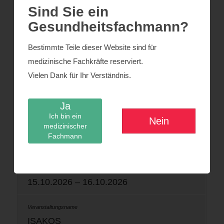
Sind Sie ein
Gesundheitsfachmann?
24.06.2026 – 26.06.2026
Bestimmte Teile dieser Website sind für
medizinische Fachkräfte reserviert.
Swiss Ortho
Vielen Dank für Ihr Verständnis.
Basel
Ja
Ich bin ein
Nein
medizinischer
Fachmann
organizers-congress.org
15.10.2026 – 16.10.2026
ISAKOS