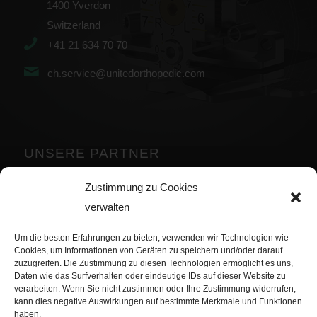
1400 Yverdon
Switzerland
+41 21 634 70 70
ch.service@unitedorthopedic.com
UNSERE PARTNER
Zustimmung zu Cookies
Zurück
Weiter
verwalten
Um die besten Erfahrungen zu bieten, verwenden wir Technologien wie
Cookies, um Informationen von Geräten zu speichern und/oder darauf
zuzugreifen. Die Zustimmung zu diesen Technologien ermöglicht es uns,
Daten wie das Surfverhalten oder eindeutige IDs auf dieser Website zu
verarbeiten. Wenn Sie nicht zustimmen oder Ihre Zustimmung widerrufen,
kann dies negative Auswirkungen auf bestimmte Merkmale und Funktionen
haben.