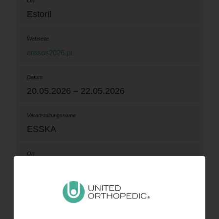
Estoril
emsos2026.pt
20.05.2026 – 22.05.2026
ESSKA
Prag
esska-congress.org