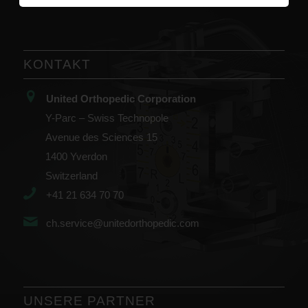
KONTAKT
United Orthopedic Corporation
Y-Parc – Swiss Technopole
Avenue des Sciences 15
1400 Yverdon
Switzerland
+41 21 634 70 70
ch.service@unitedorthopedic.com
UNSERE PARTNER