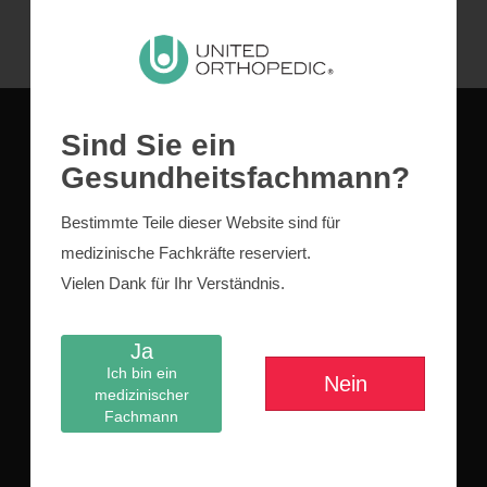
Sind Sie ein
Gesundheitsfachmann?
ÜBER UNS
Bestimmte Teile dieser Website sind für
medizinische Fachkräfte reserviert.
Vielen Dank für Ihr Verständnis.
Ja
Ich bin ein
United Orthopaedic Europe ist der europäische
Nein
medizinischer
Vertriebs- und Verwaltungszweig für alle
Fachmann
orthopädischen Hüft- und Knieimplantate sowie
Zubehör.